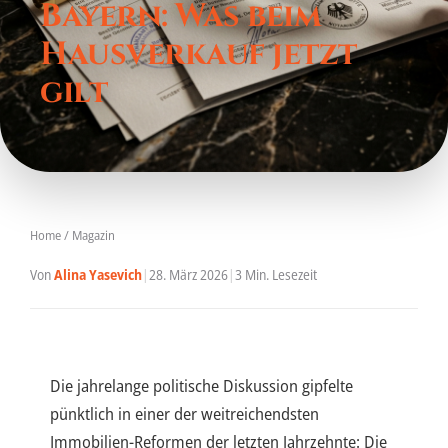
Bayern: Was beim
Hausverkauf jetzt
gilt
Home
/
Magazin
Von
Alina Yasevich
|
28. März 2026
|
3 Min. Lesezeit
Die jahrelange politische Diskussion gipfelte
pünktlich in einer der weitreichendsten
Immobilien-Reformen der letzten Jahrzehnte: Die