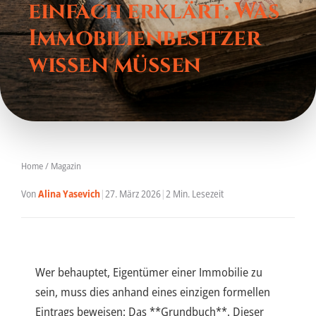
einfach erklärt: Was
Immobilienbesitzer
wissen müssen
Home
/
Magazin
Von
Alina Yasevich
|
27. März 2026
|
2 Min. Lesezeit
Wer behauptet, Eigentümer einer Immobilie zu
sein, muss dies anhand eines einzigen formellen
Eintrags beweisen: Das **Grundbuch**. Dieser