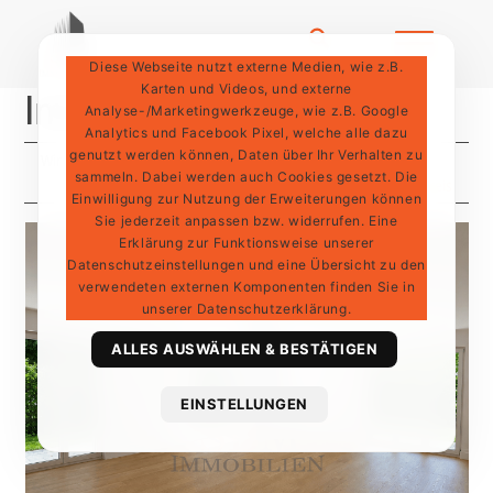
Diese Webseite nutzt externe Medien, wie z.B.
Karten und Videos, und externe
Immobilien - Dusche
Analyse-/Marketingwerkzeuge, wie z.B. Google
Analytics und Facebook Pixel, welche alle dazu
genutzt werden können, Daten über Ihr Verhalten zu
Wir haben 12 Ergebnisse für Sie
sammeln. Dabei werden auch Cookies gesetzt. Die
Aktualität
Preis
Einwilligung zur Nutzung der Erweiterungen können
Sie jederzeit anpassen bzw. widerrufen. Eine
Erklärung zur Funktionsweise unserer
Datenschutzeinstellungen und eine Übersicht zu den
verwendeten externen Komponenten finden Sie in
unserer Datenschutzerklärung.
ALLES AUSWÄHLEN & BESTÄTIGEN
EINSTELLUNGEN